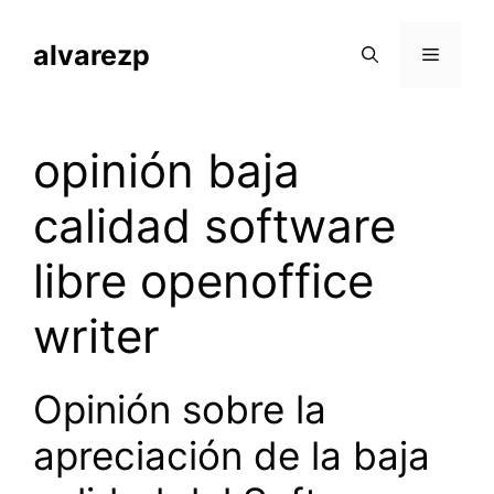
Saltar
al
alvarezp
Menú
contenido
opinión baja
calidad software
libre openoffice
writer
Opinión sobre la
apreciación de la baja