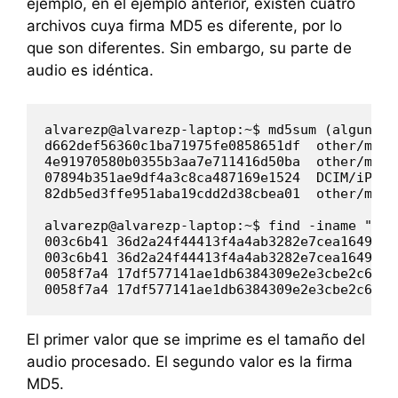
ejemplo, en el ejemplo anterior, existen cuatro
archivos cuya firma MD5 es diferente, por lo
que son diferentes. Sin embargo, su parte de
audio es idéntica.
alvarezp@alvarezp-laptop:~$ md5sum (algunos a
d662def56360c1ba71975fe0858651df  other/musi
4e91970580b0355b3aa7e711416d50ba  other/musi
07894b351ae9df4a3c8ca487169e1524  DCIM/iPod_
82db5ed3ffe951aba19cdd2d38cbea01  other/musi
alvarezp@alvarezp-laptop:~$ find -iname "*.m
003c6b41 36d2a24f44413f4a4ab3282e7cea1649 [I
003c6b41 36d2a24f44413f4a4ab3282e7cea1649 [I
0058f7a4 17df577141ae1db6384309e2e3cbe2c6 [I
0058f7a4 17df577141ae1db6384309e2e3cbe2c6 [I
El primer valor que se imprime es el tamaño del
audio procesado. El segundo valor es la firma
MD5.