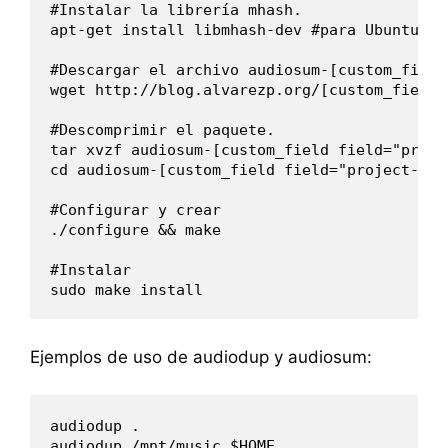
#Instalar la librería mhash.

apt-get install libmhash-dev #para Ubuntu

#Descargar el archivo audiosum-[custom_field
wget http://
blog.alvarezp.org/[custom_field 
#Descomprimir el paquete.

tar xvzf audiosum-[custom_field field="proje
cd audiosum-[custom_field field="project-ver
#Configurar y crear

./configure && make

#Instalar

Ejemplos de uso de audiodup y audiosum:
audiodup .

audiodup /mnt/music $HOME
