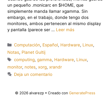
un pequeño .monicarc en $HOME, que
simplemente manda llamar xgamma. Sin
embargo, en el trabajo, donde tengo dos
monitores, ambos pertenecen al mismo display
y pantalla (parece ser …
Leer más
Categorías
Computación
,
Español
,
Hardware
,
Linux
,
Notas
,
Planet Gultij
Etiquetas
computing
,
gamma
,
Hardware
,
Linux
,
monitor
,
notes
,
xorg
,
xrandr
Deja un comentario
© 2026 alvarezp
• Creado con
GeneratePress