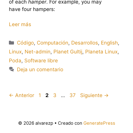
of each
hamper
. For example, you may
have four hampers:
Leer más
Categorías
Código
,
Computación
,
Desarrollos
,
English
,
Linux
,
Net-admin
,
Planet Gultij
,
Planeta Linux
,
Poda
,
Software libre
Deja un comentario
Página
Página
Página
Página
←
Anterior
1
2
3
…
37
Siguiente
→
© 2026 alvarezp
• Creado con
GeneratePress