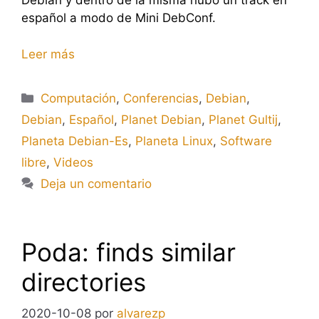
Debian y dentro de la misma hubo un track en
español a modo de Mini DebConf.
Leer más
Categorías
Computación
,
Conferencias
,
Debian
,
Debian
,
Español
,
Planet Debian
,
Planet Gultij
,
Planeta Debian-Es
,
Planeta Linux
,
Software
libre
,
Videos
Deja un comentario
Poda: finds similar
directories
2020-10-08
por
alvarezp