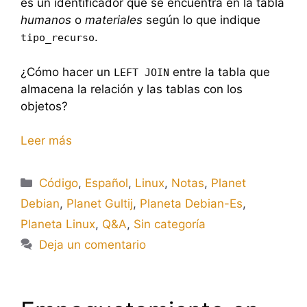
es un identificador que se encuentra en la tabla
humanos
o
materiales
según lo que indique
.
tipo_recurso
¿Cómo hacer un
entre la tabla que
LEFT JOIN
almacena la relación y las tablas con los
objetos?
Leer más
Categorías
Código
,
Español
,
Linux
,
Notas
,
Planet
Debian
,
Planet Gultij
,
Planeta Debian-Es
,
Planeta Linux
,
Q&A
,
Sin categoría
Deja un comentario