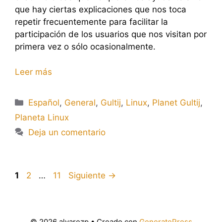
que hay ciertas explicaciones que nos toca
repetir frecuentemente para facilitar la
participación de los usuarios que nos visitan por
primera vez o sólo ocasionalmente.
Leer más
Categorías
Español
,
General
,
Gultij
,
Linux
,
Planet Gultij
,
Planeta Linux
Deja un comentario
Página
Página
Página
1
2
…
11
Siguiente
→
© 2026 alvarezp
• Creado con
GeneratePress