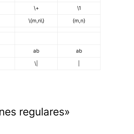
\+
\1
\{m,n\}
{m,n}
ab
ab
\|
|
nes regulares»