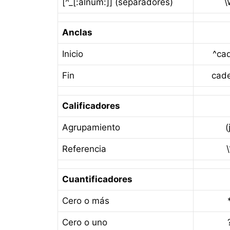
[^_[:alnum:]] (separadores)
\
Anclas
Inicio
^ca
Fin
cad
Calificadores
Agrupamiento
(
Referencia
\
Cuantificadores
Cero o más
Cero o uno