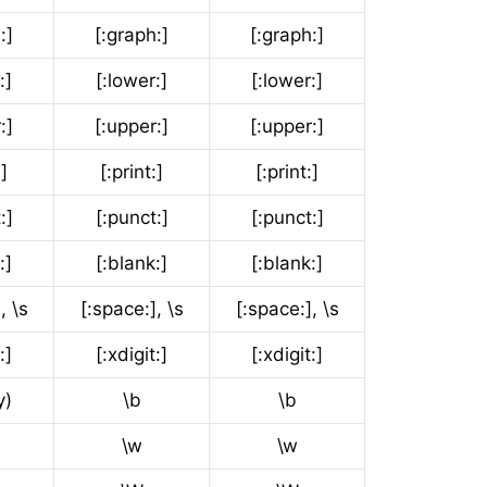
:]
[:graph:]
[:graph:]
:]
[:lower:]
[:lower:]
:]
[:upper:]
[:upper:]
:]
[:print:]
[:print:]
:]
[:punct:]
[:punct:]
:]
[:blank:]
[:blank:]
, \s
[:space:], \s
[:space:], \s
:]
[:xdigit:]
[:xdigit:]
y)
\b
\b
\w
\w