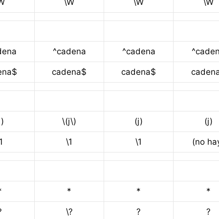
W
\W
\W
\W
dena
^cadena
^cadena
^cade
ena$
cadena$
cadena$
caden
j)
\(j\)
(j)
(j)
1
\1
\1
(no ha
*
*
*
*
?
\?
?
?