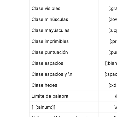
Clase visibles
[:gr
Clase minúsculas
[:lo
Clase mayúsculas
[:up
Clase imprimibles
[:pr
Clase puntuación
[:pu
Clase espacios
[:blan
Clase espacios y \n
[:spac
Clase hexes
[:xdi
Límite de palabra
\
[_[:alnum:]]
\