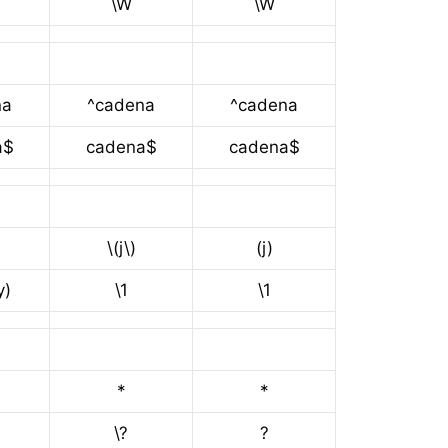
\W
\W
na
^cadena
^cadena
a$
cadena$
cadena$
\(j\)
(j)
y)
\1
\1
*
*
\?
?