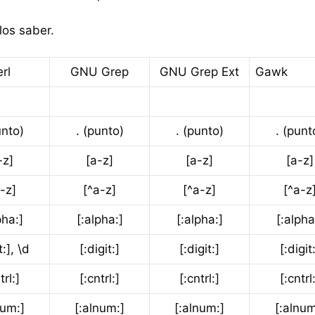
os saber.
rl
GNU Grep
GNU Grep Ext
Gawk
unto)
. (punto)
. (punto)
. (punt
-z]
[a-z]
[a-z]
[a-z]
-z]
[^a-z]
[^a-z]
[^a-z
pha:]
[:alpha:]
[:alpha:]
[:alpha
t:], \d
[:digit:]
[:digit:]
[:digit
trl:]
[:cntrl:]
[:cntrl:]
[:cntrl
num:]
[:alnum:]
[:alnum:]
[:alnum