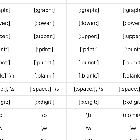
aph:]
[:graph:]
[:graph:]
[:graph
wer:]
[:lower:]
[:lower:]
[:lower
per:]
[:upper:]
[:upper:]
[:upper
int:]
[:print:]
[:print:]
[:print
nct:]
[:punct:]
[:punct:]
[:punct
k:], \h
[:blank:]
[:blank:]
[:blank
e:], \s
[:space:], \s
[:space:], \s
[:space:]
git:]
[:xdigit:]
[:xdigit:]
[:xdigit
b
\b
\b
(no ha
w
\w
\w
\w