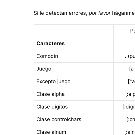
Si le detectan errores,
por favor
háganmel
Pe
Caracteres
Comodín
. (p
Juego
[a
Excepto juego
[^a
Clase alpha
[:al
Clase dígitos
[:digi
Clase controlchars
[:cn
Clase alnum
[:al