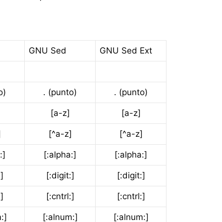
GNU Sed
GNU Sed Ext
o)
. (punto)
. (punto)
[a-z]
[a-z]
]
[^a-z]
[^a-z]
:]
[:alpha:]
[:alpha:]
:]
[:digit:]
[:digit:]
:]
[:cntrl:]
[:cntrl:]
:]
[:alnum:]
[:alnum:]