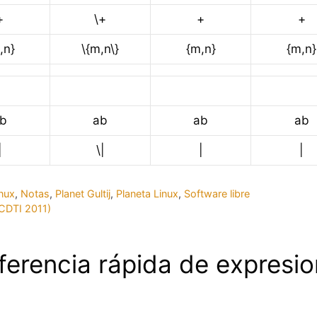
+
\+
+
+
,n}
\{m,n\}
{m,n}
{m,n}
b
ab
ab
ab
|
\|
|
|
inux
,
Notas
,
Planet Gultij
,
Planeta Linux
,
Software libre
 CDTI 2011)
ferencia rápida de expresio