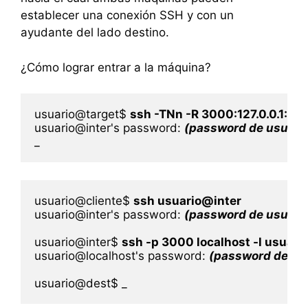
establecer una conexión SSH y con un
ayudante del lado destino.
¿Cómo lograr entrar a la máquina?
usuario@target$ 
ssh -TNn -R 3000:127.0.0.1:22
usuario@inter's password: 
(password de usuari
usuario@cliente$ 
ssh usuario@inter
usuario@inter's password: 
(password de usuari
usuario@inter$ 
ssh -p 3000 localhost -l usuari
usuario@localhost's password: 
(password de us