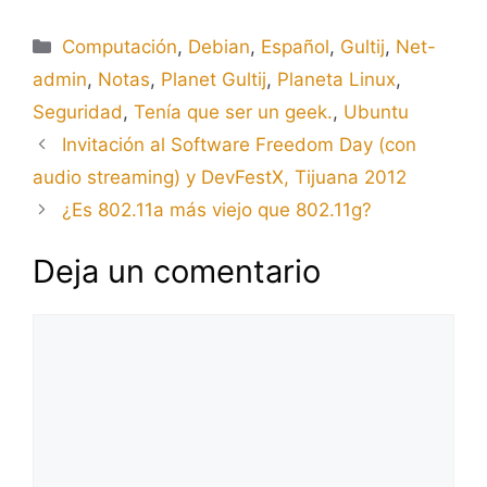
Categorías
Computación
,
Debian
,
Español
,
Gultij
,
Net-
admin
,
Notas
,
Planet Gultij
,
Planeta Linux
,
Seguridad
,
Tenía que ser un geek.
,
Ubuntu
Invitación al Software Freedom Day (con
audio streaming) y DevFestX, Tijuana 2012
¿Es 802.11a más viejo que 802.11g?
Deja un comentario
Comentario