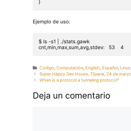
Ejemplo de uso:
$ ls -s1 | ./stats.gawk

Categorías
Código
,
Computación
,
English
,
Español
,
Linux
Super Happy Dev House, Tijuana, 24 de marz
When is a protocol a tunneling protocol?
Deja un comentario
Comentario