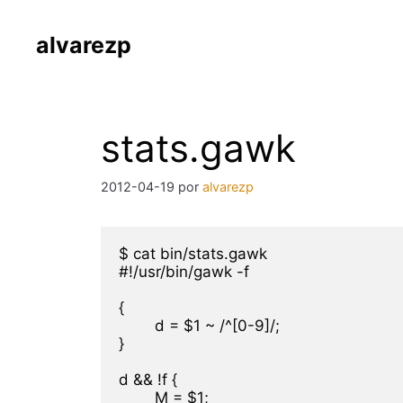
Saltar
al
alvarezp
contenido
stats.gawk
2012-04-19
por
alvarezp
$ cat bin/stats.gawk 

#!/usr/bin/gawk -f

{

	d = $1 ~ /^[0-9]/;

}

d && !f {

	M = $1;
