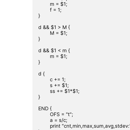
	m = $1;

	f = 1;

}

d && $1 > M {

	M = $1;

}

d && $1 < m {

	m = $1;

}

d {

	c += 1;

	s += $1;

	ss += $1*$1;

}

END {

	OFS = "t";

	a = s/c;

	print "cnt,min,max,sum,avg,stdev:", c, m, M, s, a, sqrt(ss/c-a**2);
