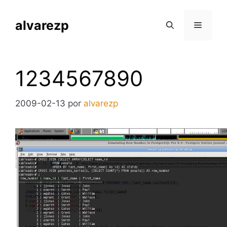
Saltar
al
alvarezp
Menú
contenido
1234567890
2009-02-13
por
alvarezp