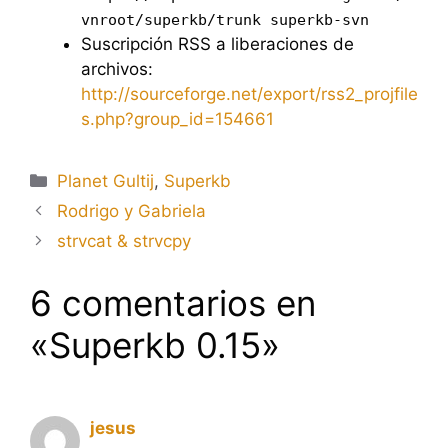
vnroot/superkb/trunk superkb-svn
Suscripción RSS a liberaciones de
archivos:
http://sourceforge.net/export/rss2_projfile
s.php?group_id=154661
Categorías
Planet Gultij
,
Superkb
Rodrigo y Gabriela
strvcat & strvcpy
6 comentarios en
«Superkb 0.15»
jesus