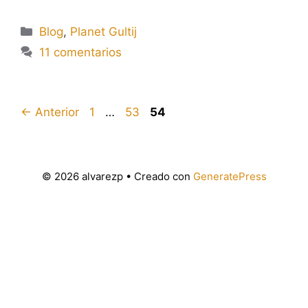
Categorías
Blog
,
Planet Gultij
11 comentarios
Página
Página
Página
←
Anterior
1
…
53
54
© 2026 alvarezp
• Creado con
GeneratePress