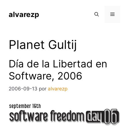
Saltar
al
alvarezp
Menú
contenido
Planet Gultij
Día de la Libertad en
Software, 2006
2006-09-13
por
alvarezp