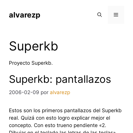
Saltar
al
alvarezp
Menú
contenido
Superkb
Proyecto Superkb.
Superkb: pantallazos
2006-02-09
por
alvarezp
Estos son los primeros pantallazos del Superkb
real. Quizá con esto logro explicar mejor el
concepto. Con esto trueno pendiente «2.
Dibujar en el teclado las letras de las teclas».